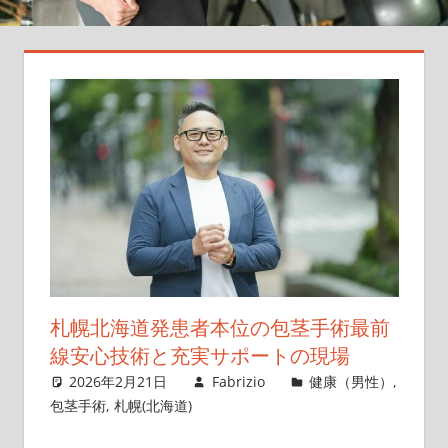
ポ
ー
ト！
選
択
の
ヒ
ン
ト
が
こ
こ
に
札幌北海道発患者本位の包茎手術最前
あ
線安心技術と充実サポートの現場
る。
2026年2月21日
Fabrizio
健康（男性）
,
包茎手術
,
札幌(北海道)