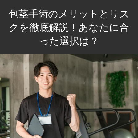
コ
包茎手術のメリットとリス
ン
テ
クを徹底解説！あなたに合
ン
った選択は？
ツ
へ
自
ス
信
キ
を
ッ
取
プ
り
戻
し、
健
康
も
サ