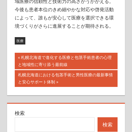
域医療の信頼性と技術力の高さがうかがえる。
今後も患者本位のきめ細やかな対応や啓発活動
によって、誰もが安心して医療を選択できる環
境づくりがさらに進展することが期待される。
医療
投
前
札幌北海道で進化する医療と包茎手術患者の心理
の
と地域性に寄り添う最前線
稿
記
次
札幌北海道における包茎手術と男性医療の最新事情
ナ
事:
の
と安心サポート体制
記
ビ
事:
ゲ
検索
ー
検索
シ