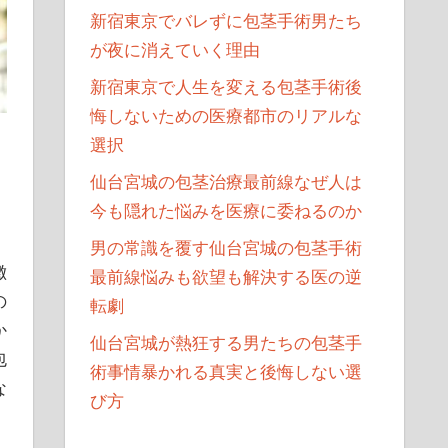
新宿東京でバレずに包茎手術男たち
が夜に消えていく理由
新宿東京で人生を変える包茎手術後
悔しないための医療都市のリアルな
選択
仙台宮城の包茎治療最前線なぜ人は
今も隠れた悩みを医療に委ねるのか
男の常識を覆す仙台宮城の包茎手術
徴
最前線悩みも欲望も解決する医の逆
の
転劇
か
仙台宮城が熱狂する男たちの包茎手
包
術事情暴かれる真実と後悔しない選
な
び方