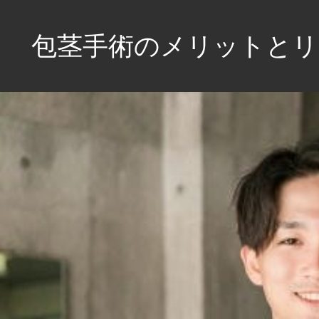
コ
ン
包茎手術のメリットとリ
テ
ン
自
ツ
信
へ
を
取
ス
り
キ
戻
ッ
し、
プ
健
康
も
サ
ポ
ー
ト！