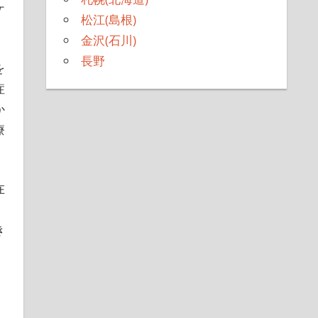
ケ
松江(島根)
金沢(石川)
長野
を
症
か
療
在
き