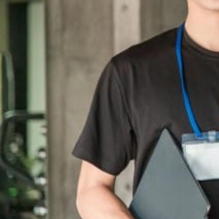
選
択
の
ヒ
ン
ト
が
こ
こ
に
あ
る。