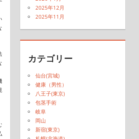
手
2025年12月
2025年11月
い
な
法
カテゴリー
な
仙台(宮城)
機
健康（男性）
境
八王子(東京)
包茎手術
岐阜
。
岡山
む
新宿(東京)
払
札幌(北海道)